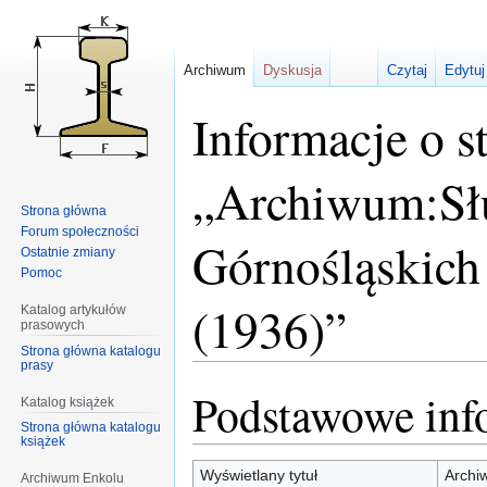
Archiwum
Dyskusja
Czytaj
Edytuj
Informacje o s
„Archiwum:Słu
Strona główna
Forum społeczności
Górnośląskich
Ostatnie zmiany
Pomoc
(1936)”
Katalog artykułów
prasowych
Strona główna katalogu
prasy
Podstawowe inf
Przejdź
Przejdź
Katalog książek
do
do
Strona główna katalogu
książek
nawigacji
wyszukiwania
Wyświetlany tytuł
Archi
Archiwum Enkolu