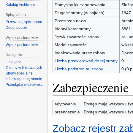
Domyślny klucz sortowania
Służb
Katalog Archiwum
Długość strony (w bajtach)
1947
Spisy taboru
Przestrzeń nazw
Archi
Przeszukaj spis taboru
Dodaj pojazd
Identyfikator strony
3881
Język zawartości strony
pl - po
Wykaz posterunków
Model zawartości
wikite
Wykaz posterunków
Indeksowanie przez roboty
Dozwo
Narzędzia
Liczba przekierowań do tej strony
0
Linkujące
Zmiany w linkowanych
Liczba podstron tej strony
0 (0 
Strony specjalne
Informacje o tej stronie
Zabezpieczenie
Przeglądaj właściwości
edytowanie
Dostęp mają wszyscy użyt
przenoszenie
Dostęp mają wszyscy użyt
Zobacz rejestr zab