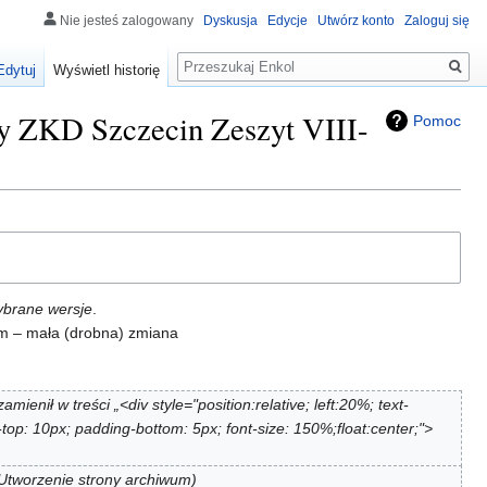
Nie jesteś zalogowany
Dyskusja
Edycje
Utwórz konto
Zaloguj się
Szukaj
Edytuj
Wyświetl historię
dy ZKD Szczecin Zeszyt VIII-
Pomoc
ybrane wersje
.
, m – mała (drobna) zmiana
zamienił w treści „<div style="position:relative; left:20%; text-
-top: 10px; padding-bottom: 5px; font-size: 150%;float:center;">
Utworzenie strony archiwum