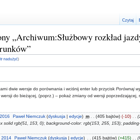
Czytaj
trony „Archiwum:Służbowy rozkład jaz
erunków”
str nadużyć
)
i dwie wersje do porównania i wciśnij enter lub przycisk
Porównaj w
 wersji do bieżącej, (poprz.) – pokaż zmiany od wersji poprzedzającej
 2016
‎
Paweł Niemczuk
dyskusja
edycje
‎
m
405 bajtów
-10
‎
px solid rgb(51, 153, 0); background-color: rgb(153, 255, 153); padding
z 2014
‎
Paweł Niemczuk
dyskusja
edycje
‎
415 bajtów
+415
‎