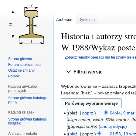
Archiwum
Dyskusja
Historia i autorzy s
W 1988/Wykaz post
Zobacz rejestry operacji dla tej strony
(
reje
Strona główna
Forum społeczności
Przejdź
Przejdź
Ostatnie zmiany
Filtruj wersje
do
do
Pomoc
nawigacji
wyszukiwania
Wybór porównania – zaznacz kropeczkam
Katalog artykułów
prasowych
Legenda: (bież.) – pokaż zmiany od tej
Strona główna katalogu
prasy
Katalog książek
bież.
poprz.
04:44, 9 mar
align:center; width: 60%; border: 2
Strona główna katalogu
książek
[[Specjalna:Re
anuluj edycję
bież.
poprz.
01:53, 19 wr
Archiwum Enkolu