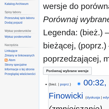
wersje do porównan
Katalog Archiwum
Spisy taboru
Porównaj wybrane
Przeszukaj spis taboru
Dodaj pojazd
Legenda: (bież.) 
Wykaz posterunków
Wykaz posterunków
bieżącej, (poprz.
Narzędzia
Linkujące
Zmiany w linkowanych
poprzedzającej, 
Atom
Strony specjalne
Informacje o tej stronie
Przeglądaj właściwości
00:32,
bież.
poprz.
Finowicki
dyskusja
edy
zmniejszanie