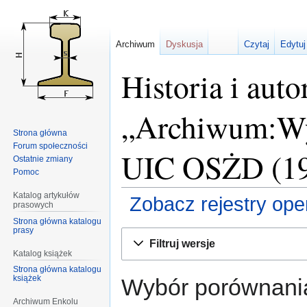
Archiwum
Dyskusja
Czytaj
Edytuj
Historia i auto
„Archiwum:Wyt
Strona główna
Forum społeczności
UIC OSŻD (19
Ostatnie zmiany
Pomoc
Katalog artykułów
Zobacz rejestry opera
prasowych
Strona główna katalogu
prasy
Przejdź
Przejdź
Filtruj wersje
do
do
Katalog książek
nawigacji
wyszukiwania
Strona główna katalogu
książek
Wybór porównania
Archiwum Enkolu