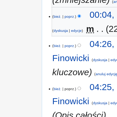
an
00:04,
bież.
poprz.
‎
m
22
dyskusja
edycje
04:26,
bież.
poprz.
Finowicki
dyskusja
edy
kluczowe
anuluj edycj
04:25,
bież.
poprz.
Finowicki
dyskusja
edy
Opis całości