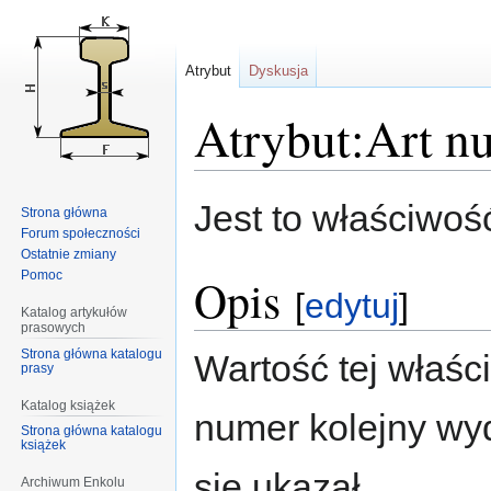
Atrybut
Dyskusja
Atrybut:Art n
Przejdź
Przejdź
Jest to właściwoś
Strona główna
do
do
Forum społeczności
nawigacji
wyszukiwania
Ostatnie zmiany
Pomoc
Opis
[
edytuj
]
Katalog artykułów
prasowych
Strona główna katalogu
Wartość tej właśc
prasy
Katalog książek
numer kolejny wy
Strona główna katalogu
książek
się ukazał.
Archiwum Enkolu