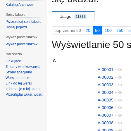
Katalog Archiwum
Spisy taboru
Usage
11835
Przeszukaj spis taboru
Dodaj pojazd
poprzednie 50
20
50
100
250
5
Wykaz posterunków
Wyświetlanie 50 s
Wykaz posterunków
Narzędzia
A
Linkujące
Zmiany w linkowanych
A-00001
+
Strony specjalne
A-00002
+
Wersja do druku
Link do tej wersji
A-00003
+
Informacje o tej stronie
A-00004
+
Przeglądaj właściwości
A-00005
+
A-00006
+
A-00007
+
A-00008
+
A-00009
+