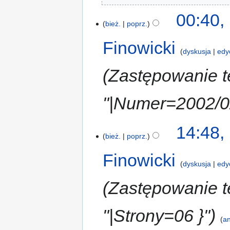
00:40,
bież.
poprz.
Finowicki
dyskusja
edy
Zastępowanie t
"|Numer=2002/0
14:48,
bież.
poprz.
Finowicki
dyskusja
edy
Zastępowanie te
"|Strony=06 }"
an