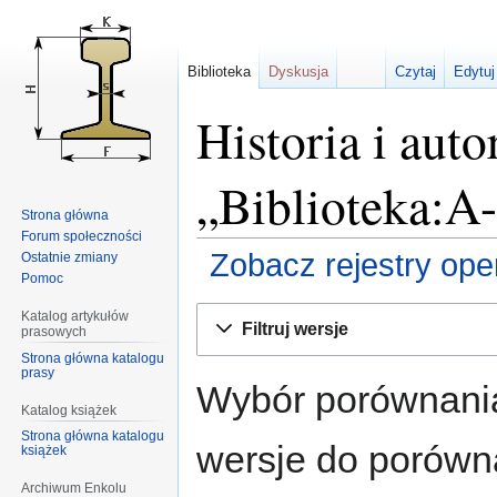
Biblioteka
Dyskusja
Czytaj
Edytuj
Historia i auto
„Biblioteka:A
Strona główna
Forum społeczności
Zobacz rejestry opera
Ostatnie zmiany
Pomoc
Przejdź
Przejdź
Katalog artykułów
Filtruj wersje
prasowych
do
do
Strona główna katalogu
nawigacji
wyszukiwania
prasy
Wybór porównania
Katalog książek
Strona główna katalogu
wersje do porównan
książek
Archiwum Enkolu