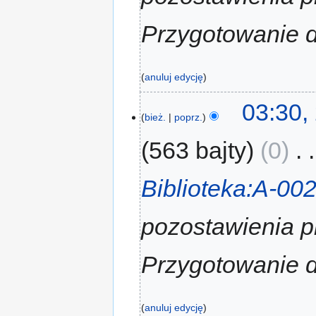
Przygotowanie d
anuluj edycję
03:30,
bież.
poprz.
563 bajty
0
‎
Biblioteka:A-00
pozostawienia p
Przygotowanie d
anuluj edycję