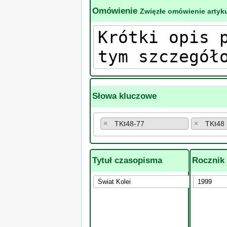
Omówienie
Zwięzłe omówienie artyku
Słowa kluczowe
×
TKt48-77
×
TKt48
Tytuł czasopisma
Rocznik