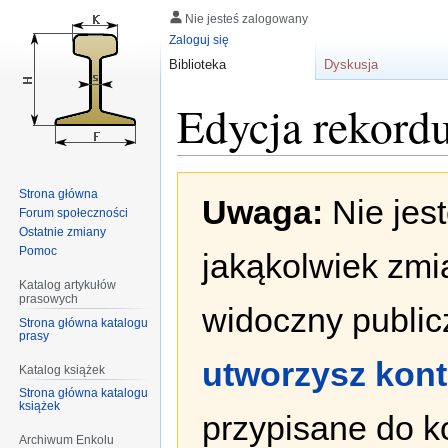
Nie jesteś zalogowany
Zaloguj się
Biblioteka
Dyskusja
Edycja rekord
Przejdź
Przejdź
Strona główna
Uwaga:
Nie jes
do
do
Forum społeczności
nawigacji
wyszukiwania
Ostatnie zmiany
Pomoc
jakąkolwiek zmi
Katalog artykułów
prasowych
widoczny publicz
Strona główna katalogu
prasy
utworzysz kon
Katalog książek
Strona główna katalogu
książek
przypisane do k
Archiwum Enkolu