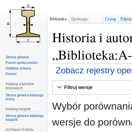
Biblioteka
Dyskusja
Czytaj
Edytuj
Historia i auto
„Biblioteka:A
Strona główna
Forum społeczności
Zobacz rejestry opera
Ostatnie zmiany
Pomoc
Przejdź
Przejdź
Katalog artykułów
Filtruj wersje
prasowych
do
do
Strona główna katalogu
nawigacji
wyszukiwania
prasy
Wybór porównania
Katalog książek
Strona główna katalogu
wersje do porównan
książek
Archiwum Enkolu