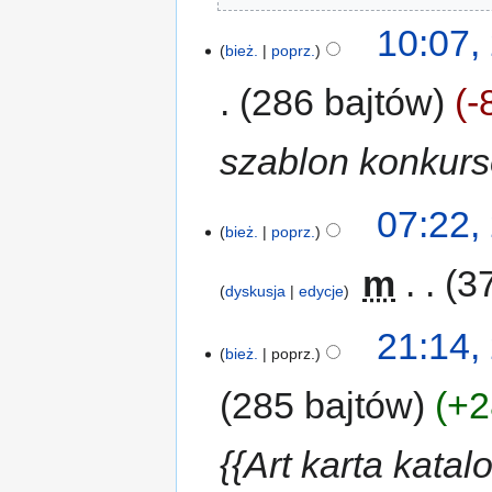
10:07,
bież.
poprz.
286 bajtów
-
szablon konkur
07:22,
bież.
poprz.
‎
m
3
dyskusja
edycje
21:14,
bież.
poprz.
285 bajtów
+2
{{Art karta kata