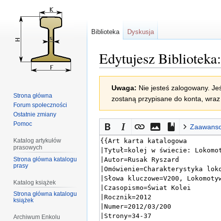
Biblioteka
Dyskusja
Edytujesz Bibliotek
Przejdź
Przejdź
Uwaga:
Nie jesteś zalogowany. Jeś
do
do
Strona główna
zostaną przypisane do konta, wraz 
nawigacji
wyszukiwania
Forum społeczności
Ostatnie zmiany
Pomoc
Zaawans
Katalog artykułów
prasowych
Strona główna katalogu
prasy
Katalog książek
Strona główna katalogu
książek
Archiwum Enkolu