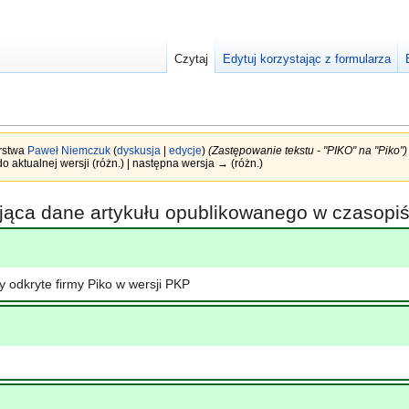
Czytaj
Edytuj korzystając z formularza
orstwa
Paweł Niemczuk
(
dyskusja
|
edycje
)
(Zastępowanie tekstu - "PIKO" na "Piko")
do aktualnej wersji (różn.) | następna wersja → (różn.)
ająca dane artykułu opublikowanego w czasop
odkryte firmy Piko w wersji PKP