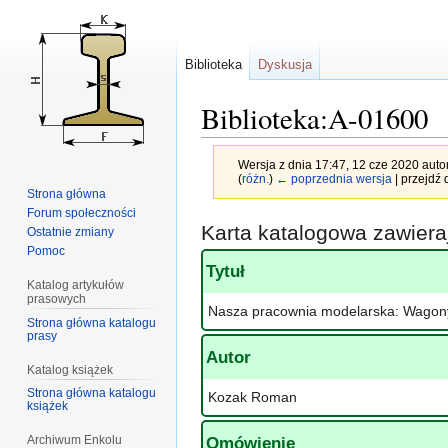
Biblioteka
Dyskusja
Biblioteka:A-01600
Wersja z dnia 17:47, 12 cze 2020 aut
(
różn.
)
← poprzednia wersja
| przejdź 
Strona główna
Forum społeczności
Przejdź
Przejdź
Karta katalogowa zawier
Ostatnie zmiany
do
do
Pomoc
nawigacji
wyszukiwania
Tytuł
Katalog artykułów
prasowych
Nasza pracownia modelarska: Wagony 
Strona główna katalogu
prasy
Autor
Katalog książek
Strona główna katalogu
Kozak Roman
książek
Archiwum Enkolu
Omówienie