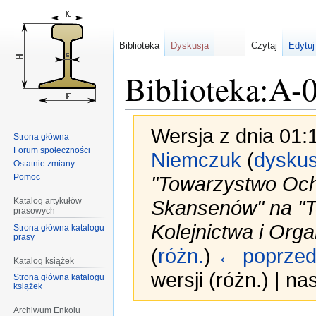
Biblioteka
Dyskusja
Czytaj
Edytuj
Biblioteka:A-
Wersja z dnia 01:
Strona główna
Forum społeczności
Niemczuk
(
dyskus
Ostatnie zmiany
Pomoc
"Towarzystwo Och
Katalog artykułów
Skansenów" na "
prasowych
Kolejnictwa i Org
Strona główna katalogu
prasy
(
różn.
)
← poprzed
Katalog książek
wersji (różn.) | n
Strona główna katalogu
książek
Archiwum Enkolu