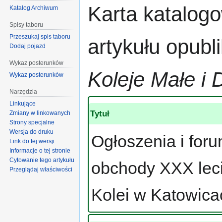
Przejdź
Przejdź
Karta katalog
Katalog Archiwum
do
do
nawigacji
wyszukiwania
Spisy taboru
Przeszukaj spis taboru
artykułu opub
Dodaj pojazd
Wykaz posterunków
Koleje Małe i 
Wykaz posterunków
Narzędzia
Linkujące
Tytuł
Zmiany w linkowanych
Strony specjalne
Wersja do druku
Ogłoszenia i for
Link do tej wersji
Informacje o tej stronie
Cytowanie tego artykułu
obchody XXX lec
Przeglądaj właściwości
Kolei w Katowica