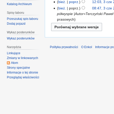
bież.
poprz.
12:03, 3 cze
Katalog Archiwum
bież.
poprz.
08:47, 3 cze
Spisy taboru
półwyspie |Autor=Terczyński Pawe
Przeszukaj spis taboru
prasowych
Dodaj pojazd
Wykaz posterunków
Wykaz posterunków
Narzędzia
Polityka prywatności
O Enkol
Informacje p
Linkujące
Zmiany w linkowanych
Atom
Strony specjalne
Informacje o tej stronie
Przeglądaj właściwości