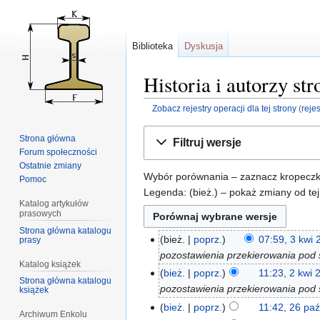
Biblioteka
Dyskusja
Historia i autorzy st
Zobacz rejestry operacji dla tej strony
(
reje
Przejdź
Przejdź
Strona główna
Filtruj wersje
do
do
Forum społeczności
nawigacji
wyszukiwania
Ostatnie zmiany
Wybór porównania – zaznacz kropeczkam
Pomoc
Legenda: (bież.) – pokaż zmiany od tej
Katalog artykułów
prasowych
Strona główna katalogu
bież.
poprz.
07:59, 3 kwi
prasy
pozostawienia przekierowania pod 
Katalog książek
bież.
poprz.
11:23, 2 kwi 
Strona główna katalogu
pozostawienia przekierowania pod 
książek
bież.
poprz.
11:42, 26 pa
Archiwum Enkolu