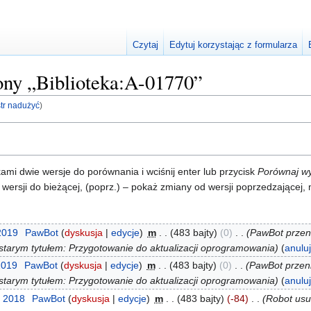
Czytaj
Edytuj korzystając z formularza
rony „Biblioteka:A-01770”
str nadużyć
)
i dwie wersje do porównania i wciśnij enter lub przycisk
Porównaj w
 wersji do bieżącej, (poprz.) – pokaż zmiany od wersji poprzedzającej
 2019
‎
PawBot
dyskusja
edycje
‎
m
483 bajty
0
‎
PawBot przen
starym tytułem: Przygotowanie do aktualizacji oprogramowania
anulu
2019
‎
PawBot
dyskusja
edycje
‎
m
483 bajty
0
‎
PawBot przeni
starym tytułem: Przygotowanie do aktualizacji oprogramowania
anulu
ź 2018
‎
PawBot
dyskusja
edycje
‎
m
483 bajty
-84
‎
Robot usu