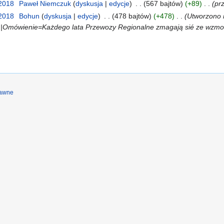
 2018
‎
Paweł Niemczuk
dyskusja
edycje
‎
567 bajtów
+89
‎
pr
 2018
‎
Bohun
dyskusja
edycje
‎
478 bajtów
+478
‎
Utworzono n
ł |Omówienie=Każdego lata Przewozy Regionalne zmagają sié ze wzmo
rawne