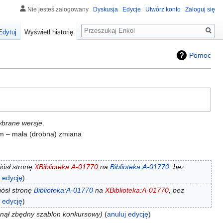
Nie jesteś zalogowany
Dyskusja
Edycje
Utwórz konto
Zaloguj się
Szukaj
Edytuj
Wyświetl historię
Pomoc
ybrane wersje
.
, m – mała (drobna) zmiana
iósł stronę
XBiblioteka:A-01770
na
Biblioteka:A-01770
, bez
j edycję
ósł stronę
Biblioteka:A-01770
na
XBiblioteka:A-01770
, bez
j edycję
nął zbędny szablon konkursowy
anuluj edycję