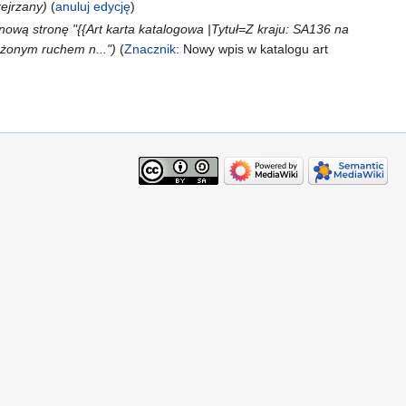
zejrzany
anuluj edycję
ową stronę "{{Art karta katalogowa |Tytuł=Z kraju: SA136 na
żonym ruchem n..."
Znacznik
:
Nowy wpis w katalogu art