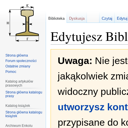
Biblioteka
Dyskusja
Czytaj
Edytuj
Edytujesz Bib
Przejdź
Przejdź
Strona główna
Uwaga:
Nie jes
do
do
Forum społeczności
nawigacji
wyszukiwania
Ostatnie zmiany
Pomoc
jakąkolwiek zmi
Katalog artykułów
prasowych
widoczny publicz
Strona główna katalogu
prasy
utworzysz kon
Katalog książek
Strona główna katalogu
książek
przypisane do k
Archiwum Enkolu