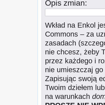
Opis zmian:
Wkład na Enkol jes
Commons – za uzn
zasadach (szczeg
nie chcesz, żeby T
przez każdego i r
nie umieszczaj go 
Zapisując swoją ed
Twoim dziełem lub
na warunkach
dom