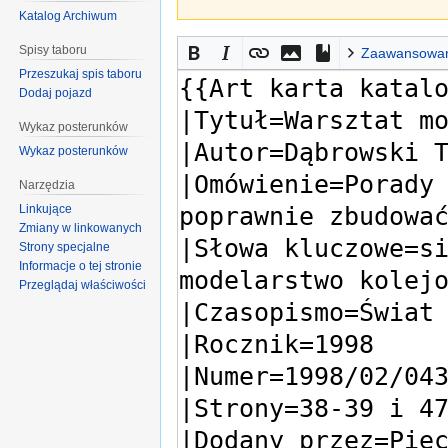
Katalog Archiwum
Spisy taboru
Zaawansowa
Przeszukaj spis taboru
Dodaj pojazd
Wykaz posterunków
Wykaz posterunków
Narzędzia
Linkujące
Zmiany w linkowanych
Strony specjalne
Informacje o tej stronie
Przeglądaj właściwości