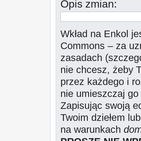
Opis zmian:
Wkład na Enkol jes
Commons – za uzn
zasadach (szczeg
nie chcesz, żeby T
przez każdego i r
nie umieszczaj go 
Zapisując swoją ed
Twoim dziełem lub
na warunkach
dom