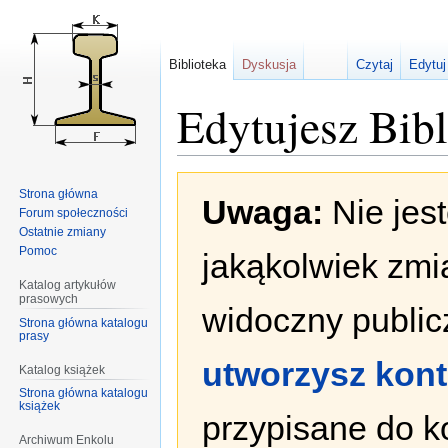
Biblioteka
Dyskusja
Czytaj
Edytuj
Edytujesz Bib
Przejdź
Przejdź
Strona główna
Uwaga:
Nie jes
do
do
Forum społeczności
nawigacji
wyszukiwania
Ostatnie zmiany
Pomoc
jakąkolwiek zmi
Katalog artykułów
prasowych
widoczny publicz
Strona główna katalogu
prasy
utworzysz kon
Katalog książek
Strona główna katalogu
książek
przypisane do k
Archiwum Enkolu