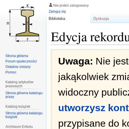
Nie jesteś zalogowany
Zaloguj się
Biblioteka
Dyskusja
Edycja rekord
Przejdź
Przejdź
Strona główna
Uwaga:
Nie jes
do
do
Forum społeczności
nawigacji
wyszukiwania
Ostatnie zmiany
Pomoc
jakąkolwiek zmi
Katalog artykułów
prasowych
widoczny publicz
Strona główna katalogu
prasy
utworzysz kon
Katalog książek
Strona główna katalogu
książek
przypisane do k
Archiwum Enkolu