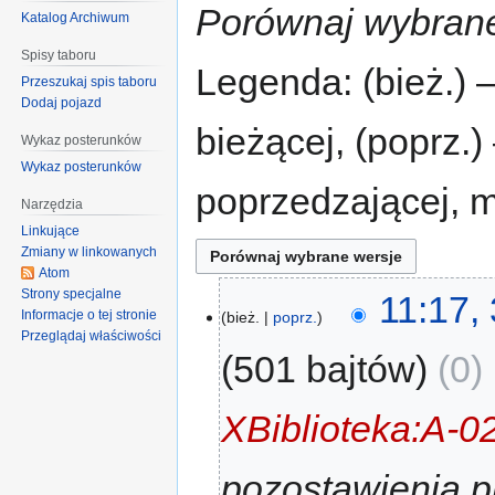
Porównaj wybrane
Katalog Archiwum
Spisy taboru
Legenda: (bież.) 
Przeszukaj spis taboru
Dodaj pojazd
bieżącej, (poprz.
Wykaz posterunków
Wykaz posterunków
poprzedzającej, 
Narzędzia
Linkujące
Zmiany w linkowanych
Atom
Strony specjalne
11:17,
Informacje o tej stronie
bież.
poprz.
Przeglądaj właściwości
501 bajtów
0
‎
XBiblioteka:A-0
pozostawienia p