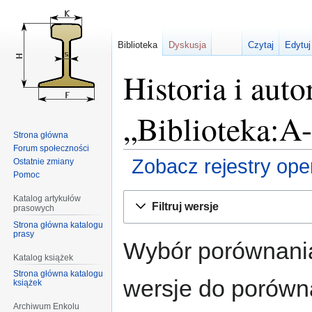
Biblioteka
Dyskusja
Czytaj
Edytuj
Historia i auto
„Biblioteka:A
Strona główna
Forum społeczności
Zobacz rejestry opera
Ostatnie zmiany
Pomoc
Przejdź
Przejdź
Katalog artykułów
Filtruj wersje
prasowych
do
do
Strona główna katalogu
nawigacji
wyszukiwania
prasy
Wybór porównania
Katalog książek
Strona główna katalogu
wersje do porównan
książek
Archiwum Enkolu