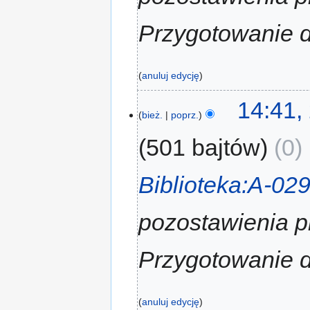
Przygotowanie d
anuluj edycję
14:41,
bież.
poprz.
501 bajtów
0
‎
Biblioteka:A-02
pozostawienia p
Przygotowanie d
anuluj edycję