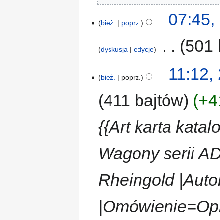
07:45,
bież.
poprz.
‎
501 
dyskusja
edycje
11:12, 
bież.
poprz.
411 bajtów
+4
{{Art karta kata
Wagony serii A
Rheingold |Aut
|Omówienie=Op