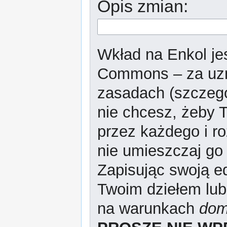
Opis zmian:
Wkład na Enkol jes
Commons – za uzn
zasadach (szczeg
nie chcesz, żeby T
przez każdego i r
nie umieszczaj go 
Zapisując swoją ed
Twoim dziełem lub
na warunkach
dom