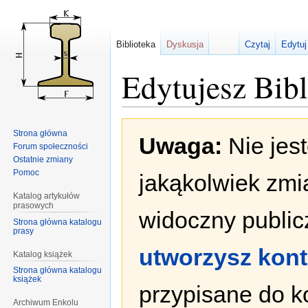
Biblioteka
Dyskusja
Czytaj
Edytuj
Edytujesz Bib
Przejdź
Przejdź
Strona główna
Uwaga:
Nie jes
do
do
Forum społeczności
nawigacji
wyszukiwania
Ostatnie zmiany
Pomoc
jakąkolwiek zmi
Katalog artykułów
prasowych
widoczny publicz
Strona główna katalogu
prasy
utworzysz kon
Katalog książek
Strona główna katalogu
książek
przypisane do k
Archiwum Enkolu