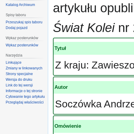
artykułu opub
Katalog Archiwum
Spisy taboru
Przeszukaj spis taboru
Świat Kolei
nr 
Dodaj pojazd
Wykaz posterunków
Wykaz posterunków
Tytuł
Narzędzia
Z kraju: Zawieszo
Linkujące
Zmiany w linkowanych
Strony specjalne
Wersja do druku
Link do tej wersji
Autor
Informacje o tej stronie
Cytowanie tego artykułu
Soczówka Andrze
Przeglądaj właściwości
Omówienie