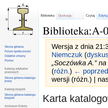
Biblioteka
Dyskusja
Czytaj
Edytuj
Biblioteka:A-
Wersja z dnia 21:
Strona główna
Forum społeczności
Niemczuk
(
dyskus
Ostatnie zmiany
Pomoc
„Soczówka A.” na
Katalog artykułów
(
różn.
)
← poprzed
prasowych
wersji (różn.) | n
Strona główna katalogu
prasy
Katalog książek
Przejdź
Przejdź
Karta katalog
Strona główna katalogu
książek
do
do
nawigacji
wyszukiwania
Archiwum Enkolu