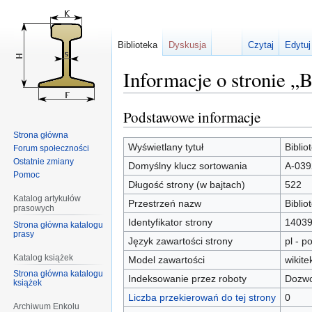
Biblioteka
Dyskusja
Czytaj
Edytuj
Informacje o stronie „
Podstawowe informacje
Przejdź
Przejdź
do
do
Strona główna
nawigacji
wyszukiwania
Wyświetlany tytuł
Bibli
Forum społeczności
Ostatnie zmiany
Domyślny klucz sortowania
A-039
Pomoc
Długość strony (w bajtach)
522
Katalog artykułów
Przestrzeń nazw
Biblio
prasowych
Identyfikator strony
1403
Strona główna katalogu
prasy
Język zawartości strony
pl - po
Katalog książek
Model zawartości
wikite
Strona główna katalogu
Indeksowanie przez roboty
Dozwo
książek
Liczba przekierowań do tej strony
0
Archiwum Enkolu