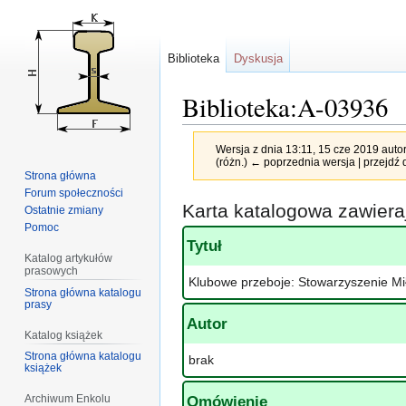
Biblioteka
Dyskusja
Biblioteka:A-03936
Wersja z dnia 13:11, 15 cze 2019 aut
(różn.) ← poprzednia wersja | przejdź d
Strona główna
Forum społeczności
Przejdź
Przejdź
Karta katalogowa zawier
Ostatnie zmiany
do
do
Pomoc
nawigacji
wyszukiwania
Tytuł
Katalog artykułów
prasowych
Klubowe przeboje: Stowarzyszenie Mi
Strona główna katalogu
prasy
Autor
Katalog książek
Strona główna katalogu
brak
książek
Archiwum Enkolu
Omówienie