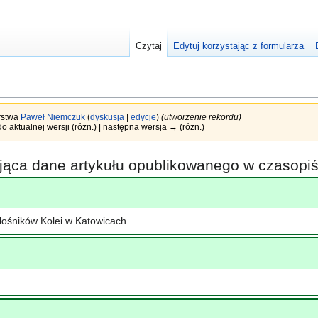
Czytaj
Edytuj korzystając z formularza
orstwa
Paweł Niemczuk
(
dyskusja
|
edycje
)
(utworzenie rekordu)
o aktualnej wersji (różn.) | następna wersja → (różn.)
ająca dane artykułu opublikowanego w czasop
łośników Kolei w Katowicach