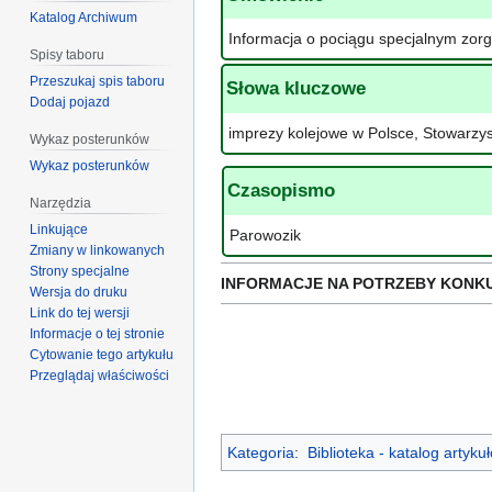
Katalog Archiwum
Informacja o pociągu specjalnym zor
Spisy taboru
Przeszukaj spis taboru
Słowa kluczowe
Dodaj pojazd
imprezy kolejowe w Polsce, Stowarzys
Wykaz posterunków
Wykaz posterunków
Czasopismo
Narzędzia
Linkujące
Parowozik
Zmiany w linkowanych
Strony specjalne
INFORMACJE NA POTRZEBY KONK
Wersja do druku
Link do tej wersji
Informacje o tej stronie
Cytowanie tego artykułu
Przeglądaj właściwości
Kategoria
:
Biblioteka - katalog artyk