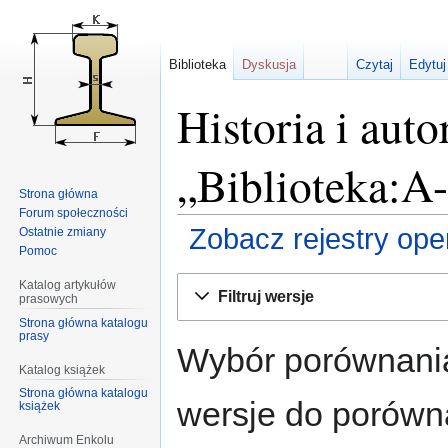
Biblioteka
Dyskusja
Czytaj
Edytuj
Historia i auto
„Biblioteka:A
Strona główna
Forum społeczności
Zobacz rejestry opera
Ostatnie zmiany
Pomoc
Przejdź
Przejdź
Katalog artykułów
Filtruj wersje
prasowych
do
do
Strona główna katalogu
nawigacji
wyszukiwania
prasy
Wybór porównania
Katalog książek
Strona główna katalogu
wersje do porównan
książek
Archiwum Enkolu