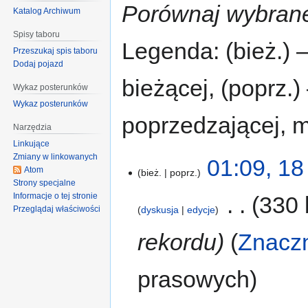
Porównaj wybrane
Katalog Archiwum
Spisy taboru
Legenda: (bież.) 
Przeszukaj spis taboru
Dodaj pojazd
bieżącej, (poprz.
Wykaz posterunków
Wykaz posterunków
poprzedzającej, 
Narzędzia
Linkujące
Zmiany w linkowanych
01:09, 18
Atom
bież.
poprz.
Strony specjalne
Informacje o tej stronie
‎
330 
Przeglądaj właściwości
dyskusja
edycje
rekordu
Znacz
prasowych