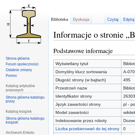
Biblioteka
Dyskusja
Czytaj
Edytuj
Informacje o stronie „
Podstawowe informacje
Przejdź
Przejdź
do
do
Strona główna
nawigacji
wyszukiwania
Wyświetlany tytuł
Bibli
Forum społeczności
Ostatnie zmiany
Domyślny klucz sortowania
A-070
Pomoc
Długość strony (w bajtach)
495
Katalog artykułów
Przestrzeń nazw
Biblio
prasowych
Identyfikator strony
2630
Strona główna katalogu
prasy
Język zawartości strony
pl - po
Katalog książek
Model zawartości
wikite
Strona główna katalogu
Indeksowanie przez roboty
Dozwo
książek
Liczba przekierowań do tej strony
0
Archiwum Enkolu