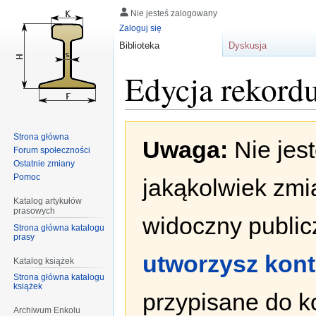
Nie jesteś zalogowany
Zaloguj się
Biblioteka
Dyskusja
Edycja rekord
Przejdź
Przejdź
Strona główna
Uwaga:
Nie jes
do
do
Forum społeczności
nawigacji
wyszukiwania
Ostatnie zmiany
Pomoc
jakąkolwiek zmi
Katalog artykułów
prasowych
widoczny publicz
Strona główna katalogu
prasy
utworzysz kon
Katalog książek
Strona główna katalogu
książek
przypisane do k
Archiwum Enkolu