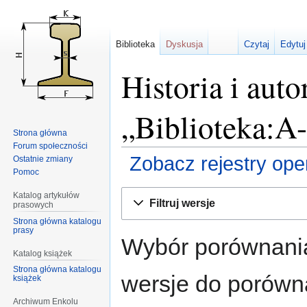
Biblioteka
Dyskusja
Czytaj
Edytuj
Historia i auto
„Biblioteka:A
Strona główna
Forum społeczności
Zobacz rejestry opera
Ostatnie zmiany
Pomoc
Przejdź
Przejdź
Katalog artykułów
Filtruj wersje
prasowych
do
do
Strona główna katalogu
nawigacji
wyszukiwania
prasy
Wybór porównania
Katalog książek
Strona główna katalogu
wersje do porównan
książek
Archiwum Enkolu