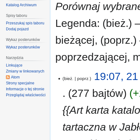
Porównaj wybrane
Katalog Archiwum
Spisy taboru
Legenda: (bież.) 
Przeszukaj spis taboru
Dodaj pojazd
bieżącej, (poprz.
Wykaz posterunków
Wykaz posterunków
poprzedzającej, 
Narzędzia
Linkujące
Zmiany w linkowanych
19:07, 21
Atom
bież.
poprz.
Strony specjalne
Informacje o tej stronie
277 bajtów
+
Przeglądaj właściwości
{{Art karta kata
tartaczna w Jabł