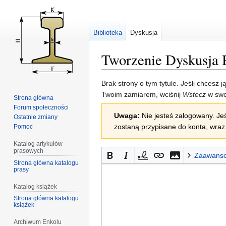
Biblioteka
Dyskusja
Tworzenie Dyskusja 
Przejdź
Przejdź
Brak strony o tym tytule. Jeśli chcesz 
do
do
Twoim zamiarem, wciśnij
Wstecz
w swo
Strona główna
nawigacji
wyszukiwania
Forum społeczności
Uwaga:
Nie jesteś zalogowany. Jeś
Ostatnie zmiany
zostaną przypisane do konta, wraz 
Pomoc
Katalog artykułów
prasowych
Zaawans
Strona główna katalogu
prasy
Katalog książek
Strona główna katalogu
książek
Archiwum Enkolu