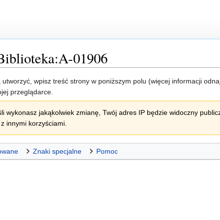
Biblioteka:A-01906
ją utworzyć, wpisz treść strony w poniższym polu (więcej informacji odn
jej przeglądarce.
li wykonasz jakąkolwiek zmianę, Twój adres IP będzie widoczny publicz
z innymi korzyściami.
owane
Znaki specjalne
Pomoc