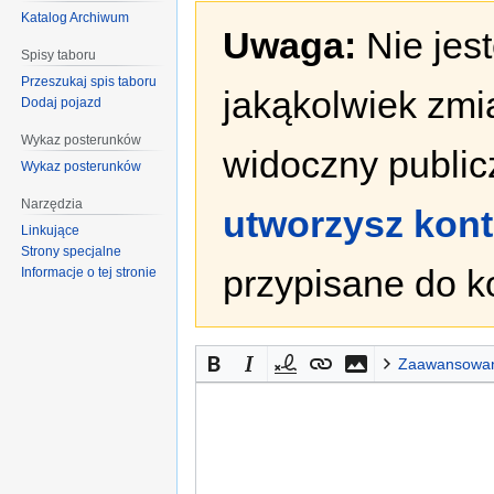
Katalog Archiwum
Uwaga:
Nie jes
Spisy taboru
Przeszukaj spis taboru
jakąkolwiek zmi
Dodaj pojazd
Wykaz posterunków
widoczny publicz
Wykaz posterunków
Narzędzia
utworzysz kon
Linkujące
Strony specjalne
przypisane do k
Informacje o tej stronie
Zaawansowa