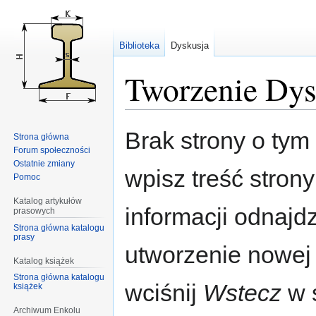
Biblioteka
Dyskusja
Tworzenie Dys
Przejdź
Przejdź
Brak strony o tym 
Strona główna
do
do
Forum społeczności
nawigacji
wyszukiwania
Ostatnie zmiany
wpisz treść stron
Pomoc
Katalog artykułów
informacji odnajd
prasowych
Strona główna katalogu
prasy
utworzenie nowej
Katalog książek
Strona główna katalogu
wciśnij
Wstecz
w s
książek
Archiwum Enkolu