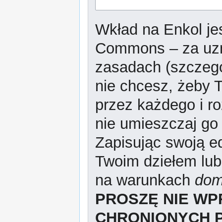
Wkład na Enkol jes
Commons – za uzn
zasadach (szczeg
nie chcesz, żeby T
przez każdego i r
nie umieszczaj go 
Zapisując swoją ed
Twoim dziełem lub
na warunkach
dom
PROSZĘ NIE W
CHRONIONYCH 