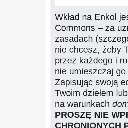
Wkład na Enkol jes
Commons – za uzn
zasadach (szczeg
nie chcesz, żeby T
przez każdego i r
nie umieszczaj go 
Zapisując swoją ed
Twoim dziełem lub
na warunkach
dom
PROSZĘ NIE W
CHRONIONYCH 