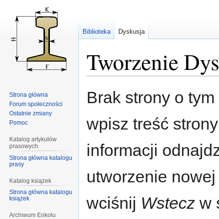
Biblioteka
Dyskusja
Tworzenie Dys
Przejdź
Przejdź
Brak strony o tym 
Strona główna
do
do
Forum społeczności
nawigacji
wyszukiwania
Ostatnie zmiany
wpisz treść stron
Pomoc
Katalog artykułów
informacji odnajd
prasowych
Strona główna katalogu
prasy
utworzenie nowej
Katalog książek
Strona główna katalogu
wciśnij
Wstecz
w s
książek
Archiwum Enkolu