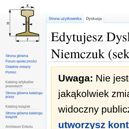
Strona użytkownika
Dyskusja
Edytujesz Dys
Niemczuk (sek
Strona główna
Forum społeczności
Ostatnie zmiany
Przejdź
Przejdź
Pomoc
Uwaga:
Nie jes
do
do
nawigacji
wyszukiwania
Katalog artykułów
prasowych
jakąkolwiek zmi
Strona główna katalogu
prasy
widoczny publicz
Katalog książek
Strona główna katalogu
książek
utworzysz kon
Archiwum Enkolu