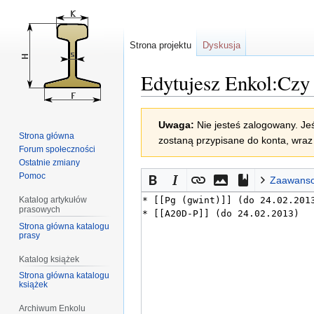
Strona projektu
Dyskusja
Edytujesz Enkol:Czy 
Przejdź
Przejdź
Uwaga:
Nie jesteś zalogowany. Jeś
do
do
Strona główna
zostaną przypisane do konta, wraz 
nawigacji
wyszukiwania
Forum społeczności
Ostatnie zmiany
Pomoc
Zaawans
Katalog artykułów
prasowych
Strona główna katalogu
prasy
Katalog książek
Strona główna katalogu
książek
Archiwum Enkolu