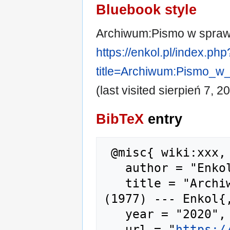
Bluebook style
Archiwum:Pismo w spraw
https://enkol.pl/index.php
title=Archiwum:Pismo_w
(last visited sierpień 7, 2
BibTeX
entry
 @misc{ wiki:xxx,

   author = "Enkol",

   title = "Archiwum:Pismo w sprawie kawy 
(1977) --- Enkol{,
   year = "2020",

   url = "
https:/