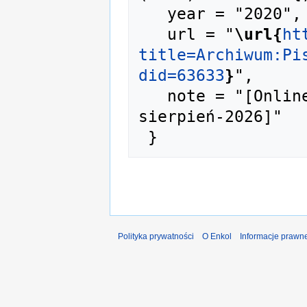
   year = "2020",

   url = "
\url{
ht
title=Archiwum:Pi
did=63633
}
",

   note = "[Online; accessed 7-
sierpień-2026]"

Polityka prywatności
O Enkol
Informacje prawn