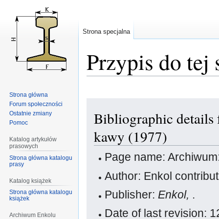
Strona specjalna
Przypis do tej 
Strona główna
Przejdź
Przejdź
Forum społeczności
Bibliographic detail
Ostatnie zmiany
do
do
Pomoc
nawigacji
wyszukiwania
kawy (1977)
Katalog artykułów
prasowych
Page name: Archiwum:
Strona główna katalogu
prasy
Author: Enkol contribu
Katalog książek
Publisher:
Enkol,
.
Strona główna katalogu
książek
Date of last revision: 
Archiwum Enkolu