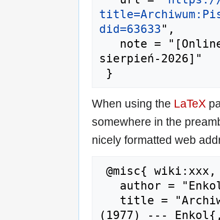
title=Archiwum:Pi
did=63633
",

   note = "[Online; accessed 7-
sierpień-2026]"

When using the
LaTeX
pa
somewhere in the preamb
nicely formatted web addr
 @misc{ wiki:xxx,

   author = "Enkol",

   title = "Archiwum:Pismo w sprawie kawy 
(1977) --- Enkol{,