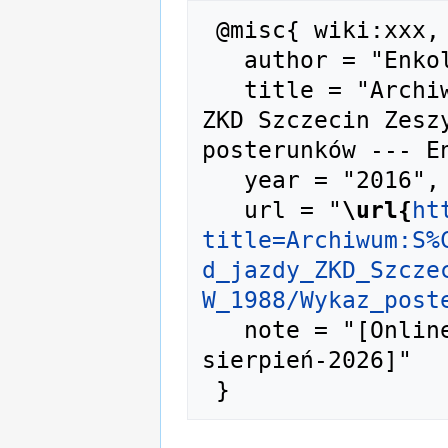
 @misc{ wiki:xxx,

   author = "Enkol",

   title = "Archiwum:Służbowy rozkład jazdy 
ZKD Szczecin Zeszy
posterunków --- En
   year = "2016",

   url = "
\url{
ht
title=Archiwum:S%
d_jazdy_ZKD_Szcze
W_1988/Wykaz_post
   note = "[Online; accessed 10-
sierpień-2026]"
