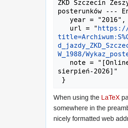
ZKD Szczecin Zeszy
posterunków --- En
   year = "2016",

   url = "
https:/
title=Archiwum:S%
d_jazdy_ZKD_Szcze
W_1988/Wykaz_post
   note = "[Online; accessed 10-
sierpień-2026]"

When using the
LaTeX
pa
somewhere in the preamb
nicely formatted web addr