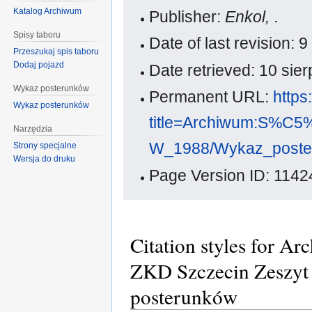
Katalog Archiwum
Publisher:
Enkol,
.
Spisy taboru
Date of last revision:
Przeszukaj spis taboru
Dodaj pojazd
Date retrieved: 10 si
Wykaz posterunków
Permanent URL:
https
Wykaz posterunków
title=Archiwum:S%C
Narzędzia
W_1988/Wykaz_post
Strony specjalne
Wersja do druku
Page Version ID: 1142
Citation styles for A
ZKD Szczecin Zeszyt
posterunków