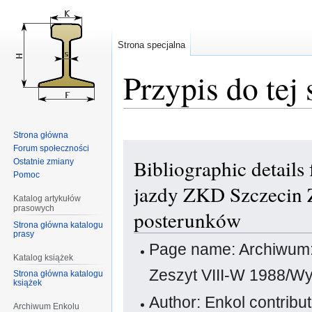
Strona specjalna
Przypis do tej 
Strona główna
Przejdź
Przejdź
Forum społeczności
Bibliographic detail
Ostatnie zmiany
do
do
Pomoc
nawigacji
wyszukiwania
jazdy ZKD Szczecin 
Katalog artykułów
prasowych
posterunków
Strona główna katalogu
prasy
Page name: Archiwum:
Katalog książek
Zeszyt VIII-W 1988/W
Strona główna katalogu
książek
Author: Enkol contribu
Archiwum Enkolu