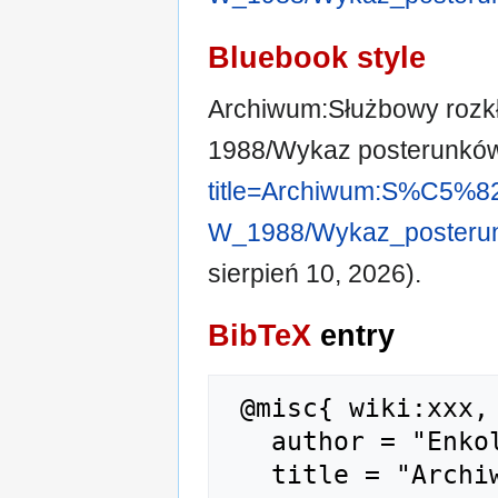
Bluebook style
Archiwum:Służbowy rozkł
1988/Wykaz posterunkó
title=Archiwum:S%C5%
W_1988/Wykaz_posteru
sierpień 10, 2026).
BibTeX
entry
 @misc{ wiki:xxx,

   author = "Enkol",

   title = "Archiwum:Służbowy rozkład jazdy 