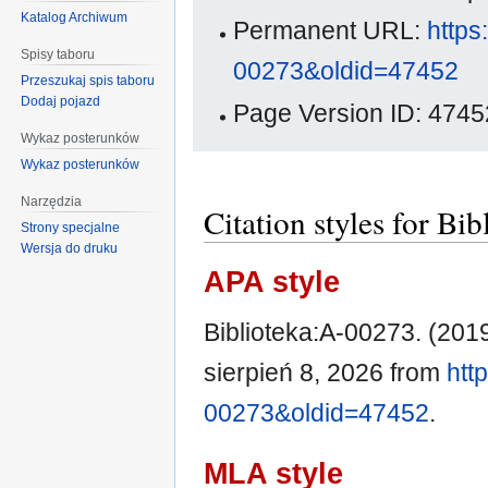
Katalog Archiwum
Permanent URL:
https
Spisy taboru
00273&oldid=47452
Przeszukaj spis taboru
Dodaj pojazd
Page Version ID: 4745
Wykaz posterunków
Wykaz posterunków
Narzędzia
Citation styles for Bi
Strony specjalne
Wersja do druku
APA style
Biblioteka:A-00273. (2019
sierpień 8, 2026 from
htt
00273&oldid=47452
.
MLA style