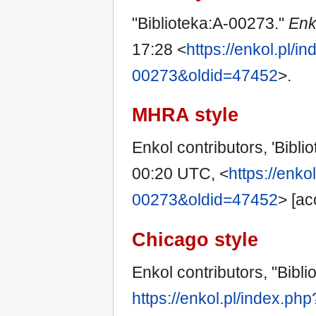
"Biblioteka:A-00273."
Enk
17:28 <
https://enkol.pl/in
00273&oldid=47452
>.
MHRA style
Enkol contributors, 'Bibl
00:20 UTC, <
https://enko
00273&oldid=47452
> [ac
Chicago style
Enkol contributors, "Bibl
https://enkol.pl/index.ph