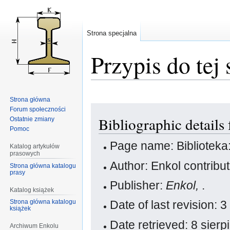
Strona specjalna
Przypis do tej 
Strona główna
Przejdź
Przejdź
Forum społeczności
Bibliographic details
Ostatnie zmiany
do
do
Pomoc
nawigacji
wyszukiwania
Page name: Bibliotek
Katalog artykułów
prasowych
Author: Enkol contribu
Strona główna katalogu
prasy
Publisher:
Enkol,
.
Katalog książek
Strona główna katalogu
Date of last revision:
książek
Date retrieved: 8 sier
Archiwum Enkolu