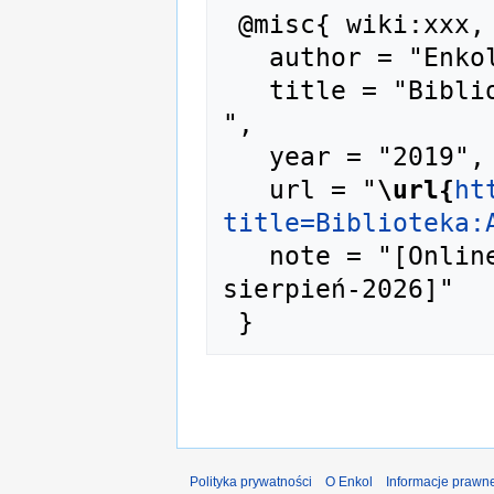
 @misc{ wiki:xxx,

   author = "Enkol",

   title = "Biblioteka:A-00273 --- Enkol{,} 
",

   year = "2019",

   url = "
\url{
ht
title=Biblioteka:
   note = "[Online; accessed 8-
sierpień-2026]"

Polityka prywatności
O Enkol
Informacje prawn