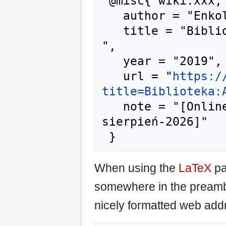
 @misc{ wiki:xxx,

   author = "Enkol",

   title = "Biblioteka:A-00273 --- Enkol{,} 
",

   year = "2019",

   url = "
https:/
title=Biblioteka:
   note = "[Online; accessed 8-
sierpień-2026]"

When using the
LaTeX
pa
somewhere in the preamb
nicely formatted web addr