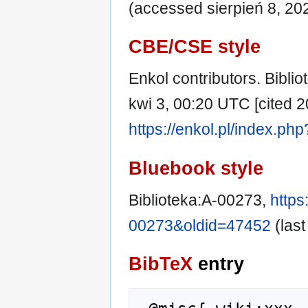
(accessed sierpień 8, 20
CBE/CSE style
Enkol contributors. Biblio
kwi 3, 00:20 UTC [cited 20
https://enkol.pl/index.ph
Bluebook style
Biblioteka:A-00273,
https
00273&oldid=47452
(last
BibTeX
entry