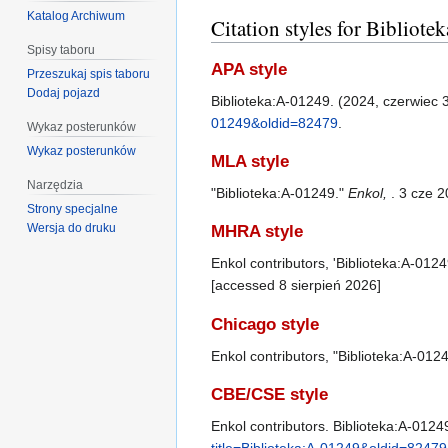
Katalog Archiwum
Citation styles for Bibliot
Spisy taboru
APA style
Przeszukaj spis taboru
Dodaj pojazd
Biblioteka:A-01249. (2024, czerwiec 
01249&oldid=82479
.
Wykaz posterunków
Wykaz posterunków
MLA style
Narzędzia
"Biblioteka:A-01249."
Enkol,
. 3 cze 
Strony specjalne
Wersja do druku
MHRA style
Enkol contributors, 'Biblioteka:A-0124
[accessed 8 sierpień 2026]
Chicago style
Enkol contributors, "Biblioteka:A-012
CBE/CSE style
Enkol contributors. Biblioteka:A-01249