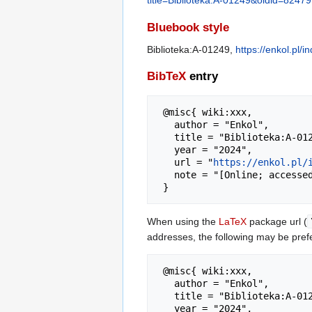
title=Biblioteka:A-01249&oldid=82479
Bluebook style
Biblioteka:A-01249,
https://enkol.pl/
BibTeX
entry
 @misc{ wiki:xxx,

   author = "Enkol",

   title = "Biblioteka:A-01249 --- Enkol{,} ",

   year = "2024",

   url = "
https://enkol.pl/
   note = "[Online; accessed 8-sierpień-2026]"

When using the
LaTeX
package url (
addresses, the following may be pref
 @misc{ wiki:xxx,

   author = "Enkol",

   title = "Biblioteka:A-01249 --- Enkol{,} ",

   year = "2024",
