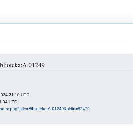
Biblioteka:A-01249
c 2024 21:10 UTC
11:04 UTC
l/index.php?title=Biblioteka:A-01249&oldid=82479