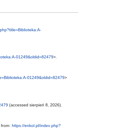
.php?title=Biblioteka:A-
iblioteka:A-01249&oldid=82479
>.
itle=Biblioteka:A-01249&oldid=82479
>
82479
(accessed sierpień 8, 2026).
e from:
https://enkol.pl/index.php?