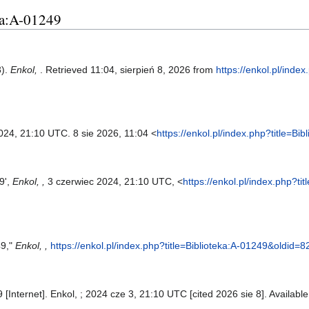
eka:A-01249
3).
Enkol,
. Retrieved 11:04, sierpień 8, 2026 from
https://enkol.pl/index
2024, 21:10 UTC. 8 sie 2026, 11:04 <
https://enkol.pl/index.php?title=B
9',
Enkol, ,
3 czerwiec 2024, 21:10 UTC, <
https://enkol.pl/index.php?t
49,"
Enkol, ,
https://enkol.pl/index.php?title=Biblioteka:A-01249&oldid=
 [Internet]. Enkol, ; 2024 cze 3, 21:10 UTC [cited 2026 sie 8]. Availabl