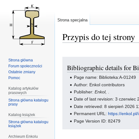
Strona specjalna
Przypis do tej strony
Przejdź
Przejdź
Strona główna
Bibliographic details for 
Forum społeczności
do
do
Ostatnie zmiany
nawigacji
wyszukiwania
Page name: Biblioteka:A-01249
Pomoc
Author: Enkol contributors
Katalog artykułów
Publisher:
Enkol,
.
prasowych
Date of last revision: 3 czerwie
Strona główna katalogu
prasy
Date retrieved: 8 sierpień 2026 
Permanent URL:
https://enkol.p
Katalog książek
Page Version ID: 82479
Strona główna katalogu
książek
Archiwum Enkolu