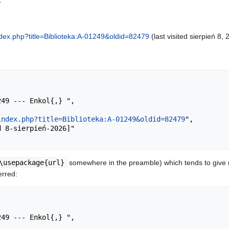
.
index.php?title=Biblioteka:A-01249&oldid=82479
(last visited sierpień 8, 
index.php?title=Biblioteka:A-01249&oldid=82479
",

\usepackage{url}
somewhere in the preamble) which tends to give
erred: