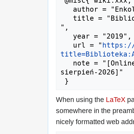
 @misc{ wiki:xxx,

   author = "Enkol",

   title = "Biblioteka:A-02973 --- Enkol{,} 
",

   year = "2019",

   url = "
https:/
title=Biblioteka:
   note = "[Online; accessed 8-
sierpień-2026]"

When using the
LaTeX
pa
somewhere in the preamb
nicely formatted web addr