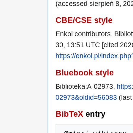
(accessed sierpień 8, 20
CBE/CSE style
Enkol contributors. Biblio
30, 13:51 UTC [cited 2026
https://enkol.pl/index.ph
Bluebook style
Biblioteka:A-02973,
https
02973&oldid=56083
(last
BibTeX
entry