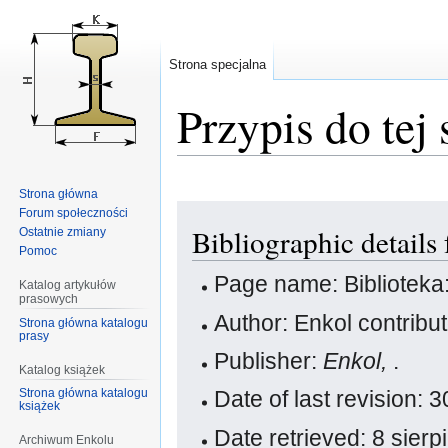
Strona specjalna
Przypis do tej 
Strona główna
Przejdź
Przejdź
Forum społeczności
Bibliographic details
Ostatnie zmiany
do
do
Pomoc
nawigacji
wyszukiwania
Page name: Bibliotek
Katalog artykułów
prasowych
Author: Enkol contribu
Strona główna katalogu
prasy
Publisher:
Enkol,
.
Katalog książek
Strona główna katalogu
Date of last revision: 
książek
Date retrieved: 8 sier
Archiwum Enkolu