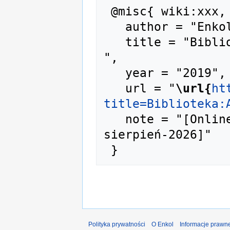
 @misc{ wiki:xxx,

   author = "Enkol",

   title = "Biblioteka:A-02973 --- Enkol{,} 
",

   year = "2019",

   url = "
\url{
ht
title=Biblioteka:
   note = "[Online; accessed 8-
sierpień-2026]"

Polityka prywatności
O Enkol
Informacje prawn