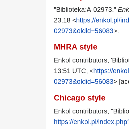
"Biblioteka:A-02973."
Enk
23:18 <
https://enkol.pl/in
02973&oldid=56083
>.
MHRA style
Enkol contributors, 'Bibl
13:51 UTC, <
https://enko
02973&oldid=56083
> [ac
Chicago style
Enkol contributors, "Bibl
https://enkol.pl/index.ph