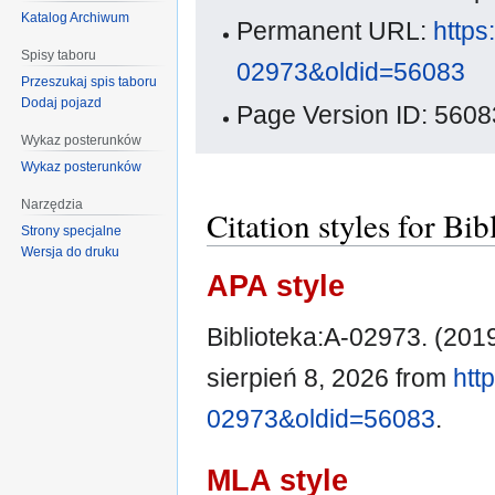
Katalog Archiwum
Permanent URL:
https
Spisy taboru
02973&oldid=56083
Przeszukaj spis taboru
Dodaj pojazd
Page Version ID: 5608
Wykaz posterunków
Wykaz posterunków
Narzędzia
Citation styles for Bi
Strony specjalne
Wersja do druku
APA style
Biblioteka:A-02973. (2019
sierpień 8, 2026 from
htt
02973&oldid=56083
.
MLA style