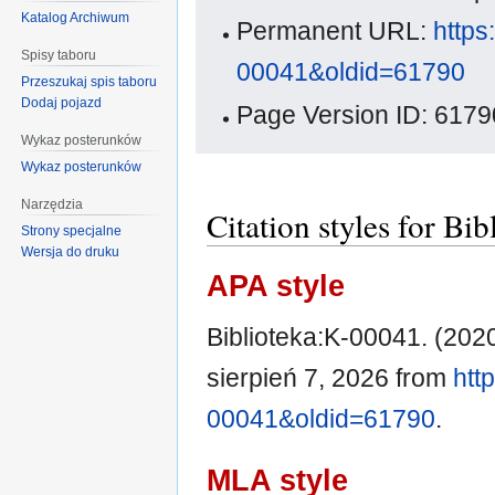
Katalog Archiwum
Permanent URL:
https
Spisy taboru
00041&oldid=61790
Przeszukaj spis taboru
Dodaj pojazd
Page Version ID: 6179
Wykaz posterunków
Wykaz posterunków
Narzędzia
Citation styles for Bi
Strony specjalne
Wersja do druku
APA style
Biblioteka:K-00041. (202
sierpień 7, 2026 from
htt
00041&oldid=61790
.
MLA style