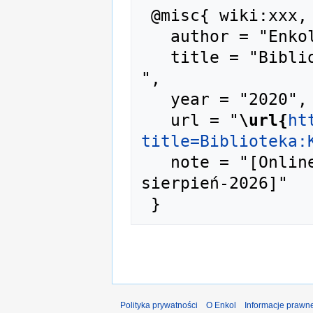
 @misc{ wiki:xxx,

   author = "Enkol",

   title = "Biblioteka:K-00041 --- Enkol{,} 
",

   year = "2020",

   url = "
\url{
ht
title=Biblioteka:
   note = "[Online; accessed 7-
sierpień-2026]"

Polityka prywatności
O Enkol
Informacje prawn