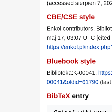
(accessed sierpień 7, 20
CBE/CSE style
Enkol contributors. Biblio
maj 17, 03:07 UTC [cited 
https://enkol.pl/index.ph
Bluebook style
Biblioteka:K-00041,
https
00041&oldid=61790
(last
BibTeX
entry