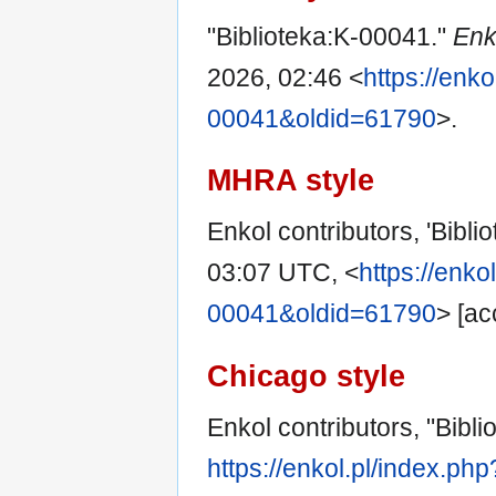
"Biblioteka:K-00041."
Enk
2026, 02:46 <
https://enko
00041&oldid=61790
>.
MHRA style
Enkol contributors, 'Bibl
03:07 UTC, <
https://enko
00041&oldid=61790
> [ac
Chicago style
Enkol contributors, "Bibl
https://enkol.pl/index.ph