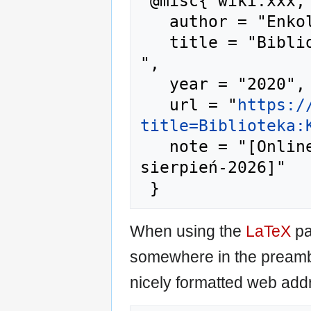
 @misc{ wiki:xxx,

   author = "Enkol",

   title = "Biblioteka:K-00041 --- Enkol{,} 
",

   year = "2020",

   url = "
https:/
title=Biblioteka:
   note = "[Online; accessed 7-
sierpień-2026]"

When using the
LaTeX
pa
somewhere in the preamb
nicely formatted web addr