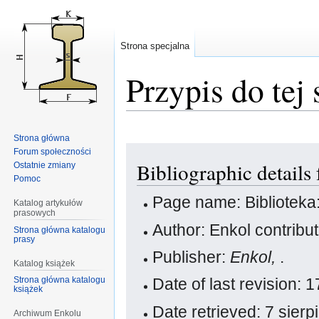
Strona specjalna
Przypis do tej 
Strona główna
Przejdź
Przejdź
Forum społeczności
Bibliographic details
Ostatnie zmiany
do
do
Pomoc
nawigacji
wyszukiwania
Page name: Bibliotek
Katalog artykułów
prasowych
Author: Enkol contribu
Strona główna katalogu
prasy
Publisher:
Enkol,
.
Katalog książek
Strona główna katalogu
Date of last revision:
książek
Date retrieved: 7 sier
Archiwum Enkolu