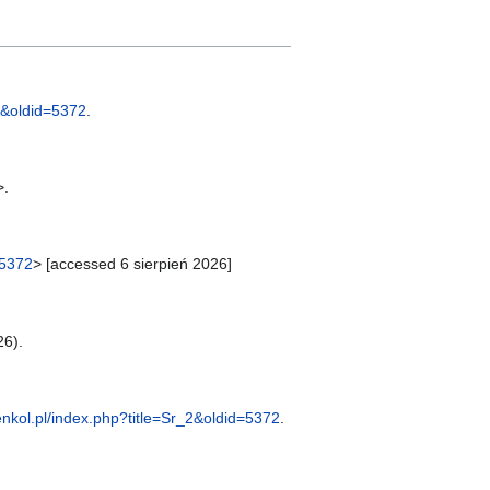
_2&oldid=5372
.
>.
=5372
> [accessed 6 sierpień 2026]
26).
/enkol.pl/index.php?title=Sr_2&oldid=5372
.