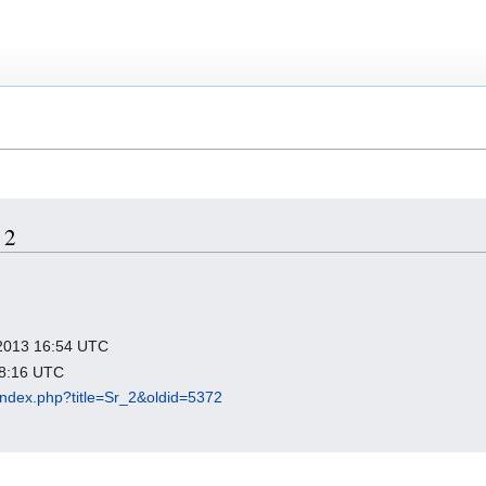
 2
ń 2013 16:54 UTC
 18:16 UTC
l/index.php?title=Sr_2&oldid=5372