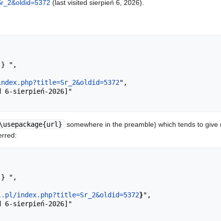
e=Sr_2&oldid=5372
(last visited sierpień 6, 2026).
index.php?title=Sr_2&oldid=5372
",

\usepackage{url}
somewhere in the preamble) which tends to give
erred:
l.pl/index.php?title=Sr_2&oldid=5372
}
",
