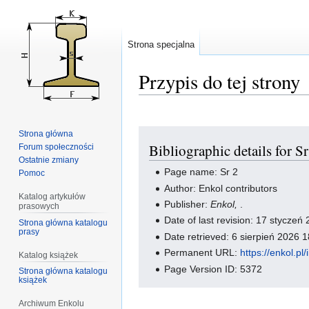
Strona specjalna
Przypis do tej strony
Przejdź
Przejdź
Strona główna
Bibliographic details for Sr
Forum społeczności
do
do
Ostatnie zmiany
nawigacji
wyszukiwania
Page name: Sr 2
Pomoc
Author: Enkol contributors
Katalog artykułów
Publisher:
Enkol,
.
prasowych
Date of last revision: 17 stycze
Strona główna katalogu
prasy
Date retrieved: 6 sierpień 2026
Permanent URL:
https://enkol.p
Katalog książek
Page Version ID: 5372
Strona główna katalogu
książek
Archiwum Enkolu