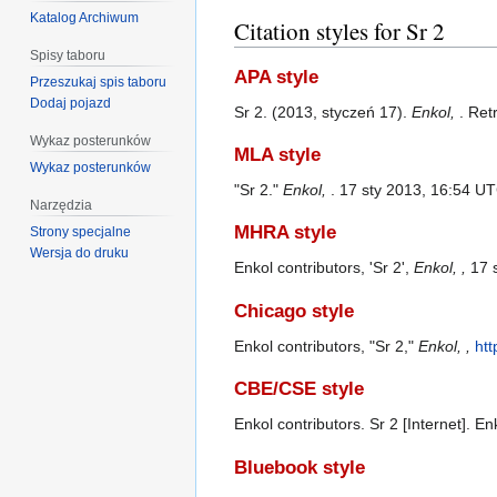
Katalog Archiwum
Citation styles for Sr 2
Spisy taboru
APA style
Przeszukaj spis taboru
Dodaj pojazd
Sr 2. (2013, styczeń 17).
Enkol,
. Ret
Wykaz posterunków
MLA style
Wykaz posterunków
"Sr 2."
Enkol,
. 17 sty 2013, 16:54 UT
Narzędzia
MHRA style
Strony specjalne
Wersja do druku
Enkol contributors, 'Sr 2',
Enkol, ,
17 s
Chicago style
Enkol contributors, "Sr 2,"
Enkol, ,
htt
CBE/CSE style
Enkol contributors. Sr 2 [Internet]. E
Bluebook style