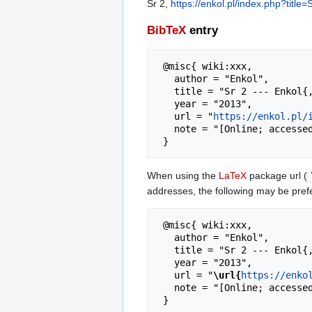
Sr 2,
https://enkol.pl/index.php?titl
BibTeX
entry
 @misc{ wiki:xxx,

   author = "Enkol",

   title = "Sr 2 --- Enkol{,} ",

   year = "2013",

   url = "
https://enkol.pl/
   note = "[Online; accessed 6-sierpień-2026]"

When using the
LaTeX
package url (
addresses, the following may be pref
 @misc{ wiki:xxx,

   author = "Enkol",

   title = "Sr 2 --- Enkol{,} ",

   year = "2013",

   url = "
\url{
https://enko
   note = "[Online; accessed 6-sierpień-2026]"
