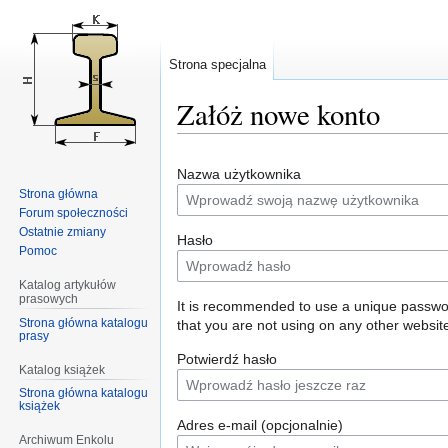
Strona specjalna
Załóż nowe konto
Przejdź
Przejdź
Nazwa użytkownika
do
do
Strona główna
nawigacji
wyszukiwania
Forum społeczności
Ostatnie zmiany
Hasło
Pomoc
Katalog artykułów
prasowych
It is recommended to use a unique passw
Strona główna katalogu
that you are not using on any other websit
prasy
Potwierdź hasło
Katalog książek
Strona główna katalogu
książek
Adres e-mail (opcjonalnie)
Archiwum Enkolu