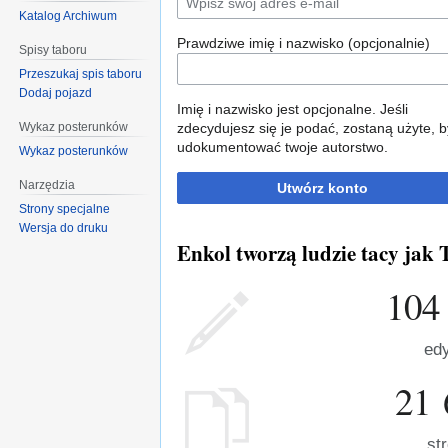
Katalog Archiwum
Prawdziwe imię i nazwisko (opcjonalnie)
Spisy taboru
Przeszukaj spis taboru
Dodaj pojazd
Imię i nazwisko jest opcjonalne. Jeśli
Wykaz posterunków
zdecydujesz się je podać, zostaną użyte, b
udokumentować twoje autorstwo.
Wykaz posterunków
Narzędzia
Utwórz konto
Strony specjalne
Wersja do druku
Enkol tworzą ludzie tacy jak T
104
edy
21 
st