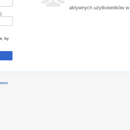
aktywnych użytkowników w 
)
e, by
rawne