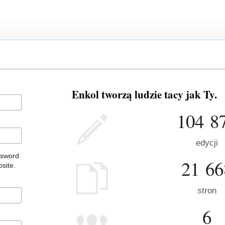
Enkol tworzą ludzie tacy jak Ty.
104 8
edycji
ssword
21 66
site.
stron
6