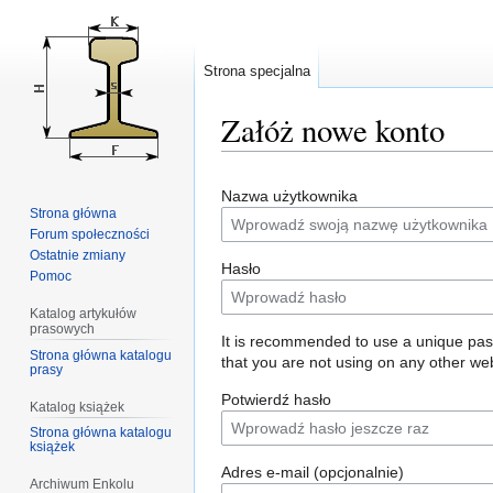
Strona specjalna
Załóż nowe konto
Przejdź
Przejdź
Nazwa użytkownika
do
do
Strona główna
nawigacji
wyszukiwania
Forum społeczności
Ostatnie zmiany
Hasło
Pomoc
Katalog artykułów
prasowych
It is recommended to use a unique pa
Strona główna katalogu
that you are not using on any other web
prasy
Potwierdź hasło
Katalog książek
Strona główna katalogu
książek
Adres e-mail (opcjonalnie)
Archiwum Enkolu