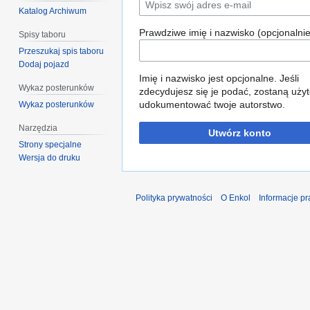
Katalog Archiwum
Prawdziwe imię i nazwisko (opcjonalnie
Spisy taboru
Przeszukaj spis taboru
Dodaj pojazd
Imię i nazwisko jest opcjonalne. Jeśli
Wykaz posterunków
zdecydujesz się je podać, zostaną użyt
udokumentować twoje autorstwo.
Wykaz posterunków
Narzędzia
Utwórz konto
Strony specjalne
Wersja do druku
Polityka prywatności
O Enkol
Informacje p