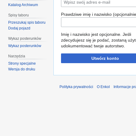
Katalog Archiwum
Prawdziwe imię i nazwisko (opcjonalnie
Spisy taboru
Przeszukaj spis taboru
Dodaj pojazd
Imię i nazwisko jest opcjonalne. Jeśli
Wykaz posterunków
zdecydujesz się je podać, zostaną użyt
udokumentować twoje autorstwo.
Wykaz posterunków
Narzędzia
Utwórz konto
Strony specjalne
Wersja do druku
Polityka prywatności
O Enkol
Informacje p