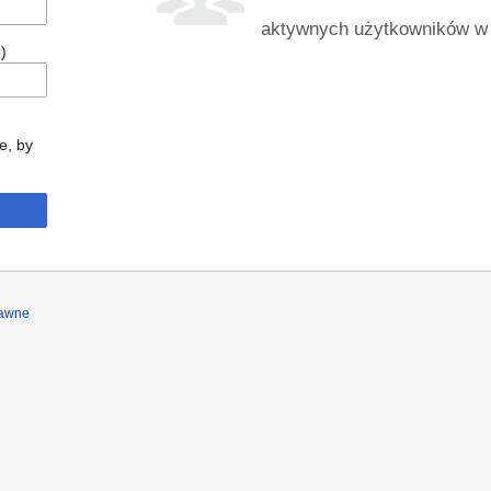
aktywnych użytkowników w 
)
e, by
rawne