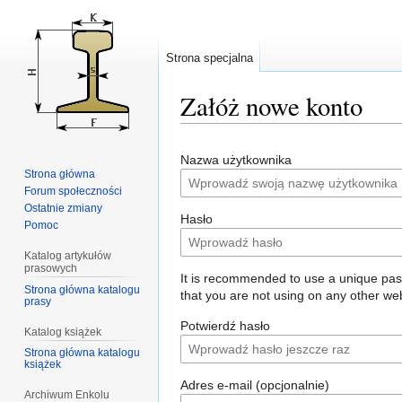
Strona specjalna
Załóż nowe konto
Przejdź
Przejdź
Nazwa użytkownika
do
do
Strona główna
nawigacji
wyszukiwania
Forum społeczności
Ostatnie zmiany
Hasło
Pomoc
Katalog artykułów
prasowych
It is recommended to use a unique pa
Strona główna katalogu
that you are not using on any other web
prasy
Potwierdź hasło
Katalog książek
Strona główna katalogu
książek
Adres e-mail (opcjonalnie)
Archiwum Enkolu