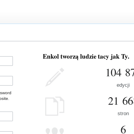
Enkol tworzą ludzie tacy jak Ty.
104 8
edycji
ssword
21 66
site.
stron
6