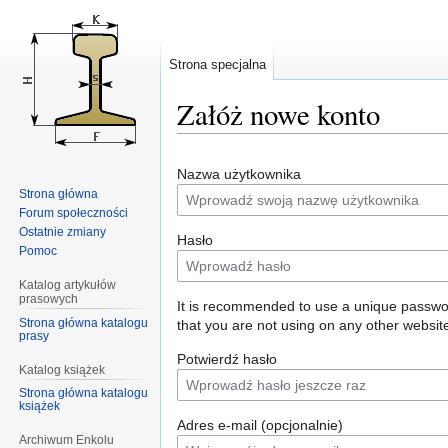
Strona specjalna
Załóż nowe konto
Przejdź
Przejdź
Nazwa użytkownika
do
do
Strona główna
nawigacji
wyszukiwania
Forum społeczności
Ostatnie zmiany
Hasło
Pomoc
Katalog artykułów
prasowych
It is recommended to use a unique passw
Strona główna katalogu
that you are not using on any other websit
prasy
Potwierdź hasło
Katalog książek
Strona główna katalogu
książek
Adres e-mail (opcjonalnie)
Archiwum Enkolu