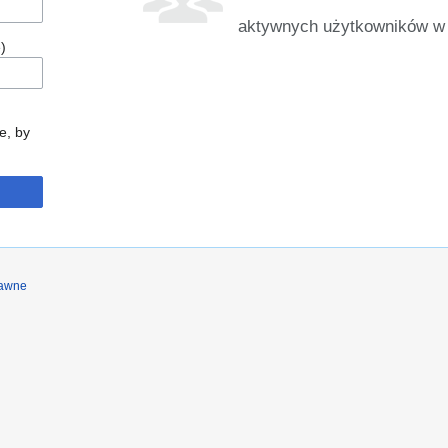
aktywnych użytkowników w 
)
e, by
rawne