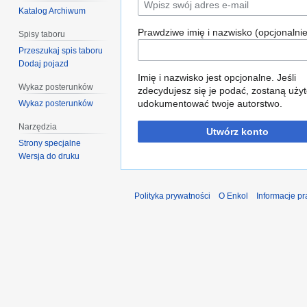
Katalog Archiwum
Prawdziwe imię i nazwisko (opcjonalnie
Spisy taboru
Przeszukaj spis taboru
Dodaj pojazd
Imię i nazwisko jest opcjonalne. Jeśli
Wykaz posterunków
zdecydujesz się je podać, zostaną użyt
udokumentować twoje autorstwo.
Wykaz posterunków
Narzędzia
Utwórz konto
Strony specjalne
Wersja do druku
Polityka prywatności
O Enkol
Informacje p