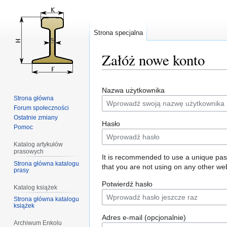
Strona specjalna
Załóż nowe konto
Przejdź
Przejdź
Nazwa użytkownika
do
do
Strona główna
nawigacji
wyszukiwania
Forum społeczności
Ostatnie zmiany
Hasło
Pomoc
Katalog artykułów
prasowych
It is recommended to use a unique pa
Strona główna katalogu
that you are not using on any other web
prasy
Potwierdź hasło
Katalog książek
Strona główna katalogu
książek
Adres e-mail (opcjonalnie)
Archiwum Enkolu