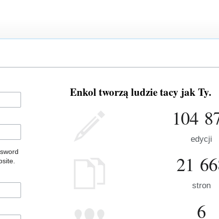
Enkol tworzą ludzie tacy jak Ty.
104 8
edycji
ssword
21 66
site.
stron
6