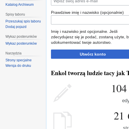
Katalog Archiwum
Prawdziwe imię i nazwisko (opcjonalnie)
Spisy taboru
Przeszukaj spis taboru
Dodaj pojazd
Imię i nazwisko jest opcjonalne. Jeśli
Wykaz posterunków
zdecydujesz się je podać, zostaną użyte, b
udokumentować twoje autorstwo.
Wykaz posterunków
Narzędzia
Utwórz konto
Strony specjalne
Wersja do druku
Enkol tworzą ludzie tacy jak T
104
edy
21 
st