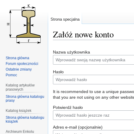
Strona specjalna
Załóż nowe konto
Przejdź
Przejdź
Nazwa użytkownika
do
do
Strona główna
nawigacji
wyszukiwania
Forum społeczności
Ostatnie zmiany
Hasło
Pomoc
Katalog artykułów
prasowych
It is recommended to use a unique passw
Strona główna katalogu
that you are not using on any other websit
prasy
Potwierdź hasło
Katalog książek
Strona główna katalogu
książek
Adres e-mail (opcjonalnie)
Archiwum Enkolu