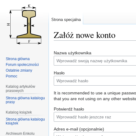
Strona specjalna
Załóż nowe konto
Przejdź
Przejdź
Nazwa użytkownika
do
do
Strona główna
nawigacji
wyszukiwania
Forum społeczności
Ostatnie zmiany
Hasło
Pomoc
Katalog artykułów
prasowych
It is recommended to use a unique passw
Strona główna katalogu
that you are not using on any other websit
prasy
Potwierdź hasło
Katalog książek
Strona główna katalogu
książek
Adres e-mail (opcjonalnie)
Archiwum Enkolu