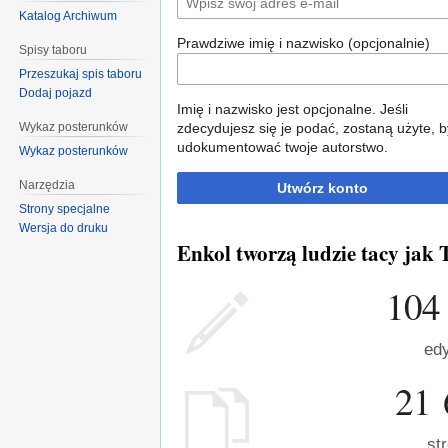
Katalog Archiwum
Prawdziwe imię i nazwisko (opcjonalnie)
Spisy taboru
Przeszukaj spis taboru
Dodaj pojazd
Imię i nazwisko jest opcjonalne. Jeśli
Wykaz posterunków
zdecydujesz się je podać, zostaną użyte, b
udokumentować twoje autorstwo.
Wykaz posterunków
Narzędzia
Utwórz konto
Strony specjalne
Wersja do druku
Enkol tworzą ludzie tacy jak T
104
edy
21 
st