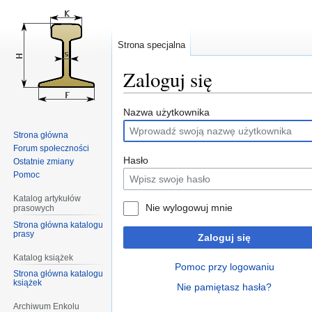
Strona specjalna
Zaloguj się
Przejdź
Przejdź
Nazwa użytkownika
do
do
Strona główna
nawigacji
wyszukiwania
Forum społeczności
Hasło
Ostatnie zmiany
Pomoc
Katalog artykułów
Nie wylogowuj mnie
prasowych
Strona główna katalogu
prasy
Zaloguj się
Katalog książek
Pomoc przy logowaniu
Strona główna katalogu
książek
Nie pamiętasz hasła?
Archiwum Enkolu