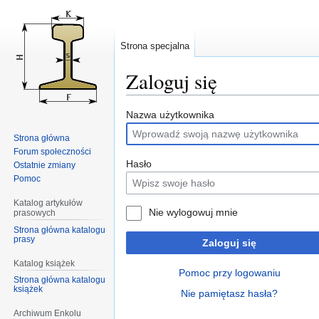
Strona specjalna
Zaloguj się
Przejdź
Przejdź
Nazwa użytkownika
do
do
Strona główna
nawigacji
wyszukiwania
Forum społeczności
Hasło
Ostatnie zmiany
Pomoc
Katalog artykułów
Nie wylogowuj mnie
prasowych
Strona główna katalogu
prasy
Zaloguj się
Katalog książek
Pomoc przy logowaniu
Strona główna katalogu
książek
Nie pamiętasz hasła?
Archiwum Enkolu