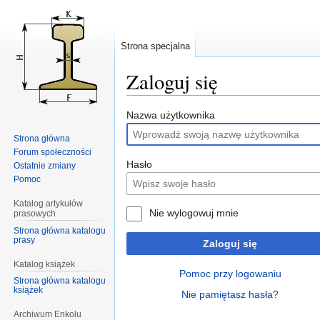
Strona specjalna
Zaloguj się
Przejdź
Przejdź
Nazwa użytkownika
do
do
Strona główna
nawigacji
wyszukiwania
Forum społeczności
Hasło
Ostatnie zmiany
Pomoc
Katalog artykułów
Nie wylogowuj mnie
prasowych
Strona główna katalogu
prasy
Zaloguj się
Katalog książek
Pomoc przy logowaniu
Strona główna katalogu
książek
Nie pamiętasz hasła?
Archiwum Enkolu