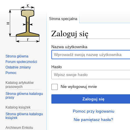
Strona specjalna
Zaloguj się
Przejdź
Przejdź
Nazwa użytkownika
do
do
Strona główna
nawigacji
wyszukiwania
Forum społeczności
Hasło
Ostatnie zmiany
Pomoc
Katalog artykułów
Nie wylogowuj mnie
prasowych
Strona główna katalogu
prasy
Zaloguj się
Katalog książek
Pomoc przy logowaniu
Strona główna katalogu
książek
Nie pamiętasz hasła?
Archiwum Enkolu