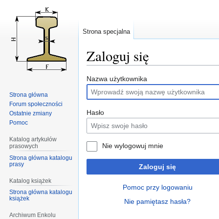
Strona specjalna
Zaloguj się
Przejdź
Przejdź
Nazwa użytkownika
do
do
Strona główna
nawigacji
wyszukiwania
Forum społeczności
Hasło
Ostatnie zmiany
Pomoc
Katalog artykułów
Nie wylogowuj mnie
prasowych
Strona główna katalogu
prasy
Zaloguj się
Katalog książek
Pomoc przy logowaniu
Strona główna katalogu
książek
Nie pamiętasz hasła?
Archiwum Enkolu