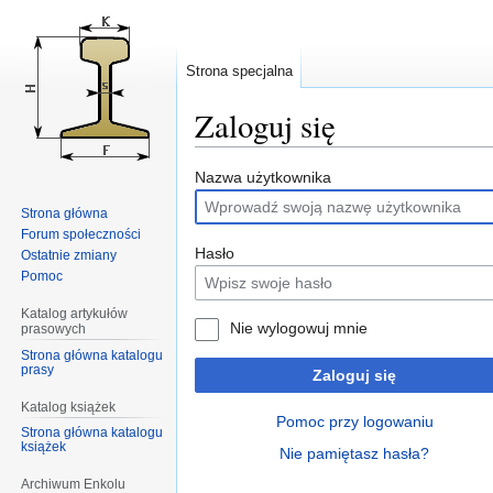
Strona specjalna
Zaloguj się
Przejdź
Przejdź
Nazwa użytkownika
do
do
Strona główna
nawigacji
wyszukiwania
Forum społeczności
Hasło
Ostatnie zmiany
Pomoc
Katalog artykułów
Nie wylogowuj mnie
prasowych
Strona główna katalogu
prasy
Zaloguj się
Katalog książek
Pomoc przy logowaniu
Strona główna katalogu
książek
Nie pamiętasz hasła?
Archiwum Enkolu