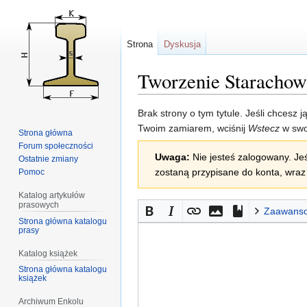
Strona
Dyskusja
Tworzenie Starachow
Przejdź
Przejdź
Brak strony o tym tytule. Jeśli chcesz 
do
do
Twoim zamiarem, wciśnij
Wstecz
w swo
Strona główna
nawigacji
wyszukiwania
Forum społeczności
Uwaga:
Nie jesteś zalogowany. Jeś
Ostatnie zmiany
zostaną przypisane do konta, wraz 
Pomoc
Katalog artykułów
prasowych
Zaawans
Strona główna katalogu
prasy
Katalog książek
Strona główna katalogu
książek
Archiwum Enkolu