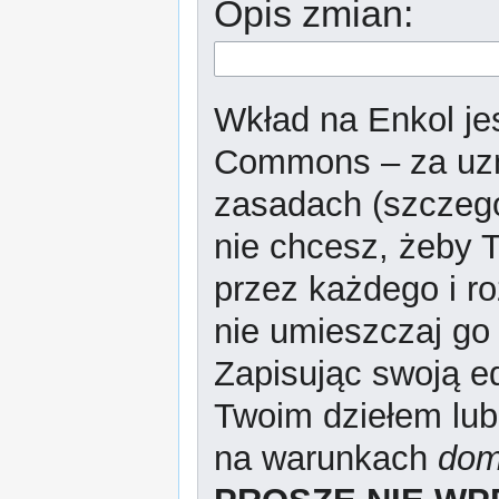
Opis zmian:
Wkład na Enkol jes
Commons – za uzn
zasadach (szczeg
nie chcesz, żeby T
przez każdego i r
nie umieszczaj go 
Zapisując swoją ed
Twoim dziełem lub
na warunkach
dom