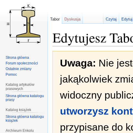
Tabor
Dyskusja
Czytaj
Edytuj
Edytujesz Ta
Przejdź
Przejdź
Strona główna
Uwaga:
Nie jes
do
do
Forum społeczności
nawigacji
wyszukiwania
Ostatnie zmiany
Pomoc
jakąkolwiek zmi
Katalog artykułów
prasowych
widoczny publicz
Strona główna katalogu
prasy
utworzysz kon
Katalog książek
Strona główna katalogu
książek
przypisane do k
Archiwum Enkolu